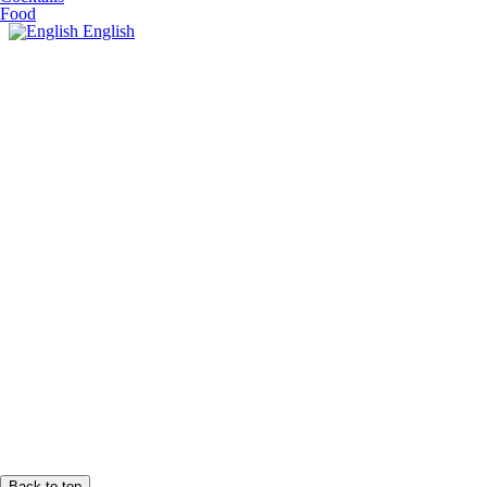
Food
English
Back to top