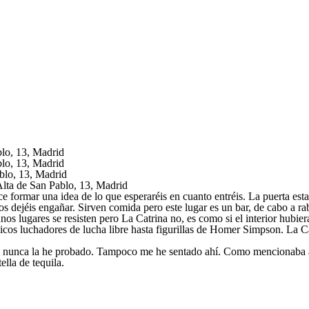
e formar una idea de lo que esperaréis en cuanto entréis. La puerta e
 dejéis engañar. Sirven comida pero este lugar es un bar, de cabo a ra
unos lugares se resisten pero La Catrina no, es como si el interior hubi
típicos luchadores de lucha libre hasta figurillas de Homer Simpson. La 
ro nunca la he probado. Tampoco me he sentado ahí. Como mencionaba a
lla de tequila.