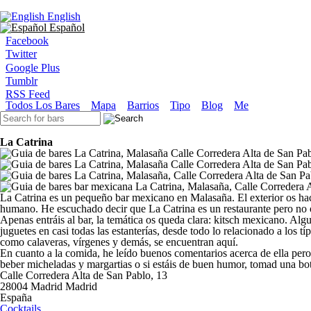
Ir al contenido principal
English
Español
Facebook
Twitter
Google Plus
Tumblr
RSS Feed
Menú principal
Todos Los Bares
Mapa
Barrios
Tipo
Blog
Me
Formulario de búsqueda
La Catrina
La Catrina es un pequeño bar mexicano en Malasaña. El exterior os hac
humano. He escuchado decir que La Catrina es un restaurante pero no os
Apenas entráis al bar, la temática os queda clara: kitsch mexicano. Alg
juguetes en casi todas las estanterías, desde todo lo relacionado a los 
como calaveras, vírgenes y demás, se encuentran aquí.
En cuanto a la comida, he leído buenos comentarios acerca de ella pe
beber micheladas y margartias o si estáis de buen humor, tomad una bote
Calle Corredera Alta de San Pablo, 13
28004
Madrid
Madrid
España
Cocktails