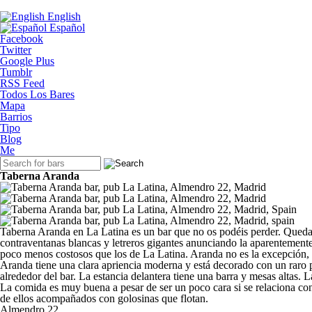
Ir al contenido principal
English
Español
Facebook
Twitter
Google Plus
Tumblr
RSS Feed
Menú principal
Todos Los Bares
Mapa
Barrios
Tipo
Blog
Me
Formulario de búsqueda
Taberna Aranda
Taberna Aranda en La Latina es un bar que no os podéis perder. Queda 
contraventanas blancas y letreros gigantes anunciando la aparentemente i
poco menos costosos que los de La Latina. Aranda no es la excepción,
Aranda tiene una clara apriencia moderna y está decorado con un raro 
alrededor del bar. La estancia delantera tiene una barra y mesas altas.
La comida es muy buena a pesar de ser un poco cara si se relaciona con 
de ellos acompañados con golosinas que flotan.
Almendro 22