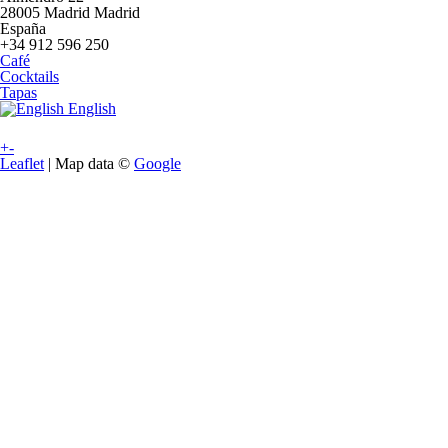
28005
Madrid
Madrid
España
+34 912 596 250
Café
Cocktails
Tapas
English
+
-
Leaflet
| Map data ©
Google