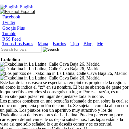
Ir al contenido principal
English
Español
Facebook
Twitter
Google Plus
Tumblr
RSS Feed
Menú principal
Todos Los Bares
Mapa
Barrios
Tipo
Blog
Me
Formulario de búsqueda
Txakolina
Este bar de tapas vasco se especializa en pintxos propios de la región,
tal como lo indica el “tx” en su nombre. El bar se abarrota de gente por
lo que seriáis suertudos si conseguís un lugar. Por esta razón, es un
buen sitio para potear en lugar de quedarse toda la noche.
Los pintxos consisten en una pequeña rebanada de pan sobre la cual se
coloca una pequeña porción de comida. Se sujeta la comida al pan con
un palillo. Los pintxos son un aperitivo muy atractivo y los de
Txakolina son de los mejores de La Latina. Pueden parecer un poco
caros pero definitivamente os dejará satisfechos. Las tapas están a la
vista así que sólo señalad lo que deseáis comer y se os servirá.
Hay una segunda sede en la Calle de la Cruz, 11.