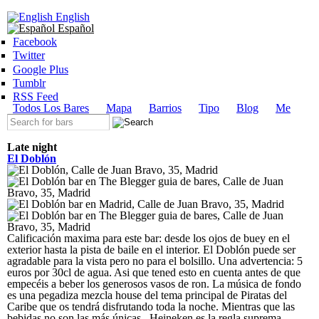
Ir al
English
contenido
Español
principal
Facebook
Twitter
Google Plus
Tumblr
RSS Feed
Menú principal
Todos Los Bares
Mapa
Barrios
Tipo
Blog
Me
Formulario de búsqueda
Late night
El Doblón
Calificación maxima para este bar: desde los ojos de buey en el
exterior hasta la pista de baile en el interior. El Doblón puede ser
agradable para la vista pero no para el bolsillo. Una advertencia: 5
euros por 30cl de agua. Asi que tened esto en cuenta antes de que
empecéis a beber los generosos vasos de ron. La música de fondo
es una pegadiza mezcla house del tema principal de Piratas del
Caribe que os tendrá disfrutando toda la noche. Mientras que las
bebidas no son las más únicas –Heineken es la regla suprema–