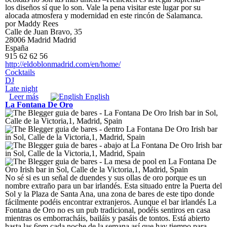
los diseños sí que lo son. Vale la pena visitar este lugar por su
alocada atmosfera y modernidad en este rincón de Salamanca.
por Maddy Rees
Calle de Juan Bravo, 35
28006
Madrid
Madrid
España
915 62 62 56
http://eldoblonmadrid.com/en/home/
Cocktails
DJ
Late night
Leer más
sobre El Doblón
English
La Fontana De Oro
No sé si es un señal de duendes y sus ollas de oro porque es un
nombre extraño para un bar irlandés. Esta situado entre la Puerta del
Sol y la Plaza de Santa Ana, una zona de bares de este tipo donde
fácilmente podéis encontrar extranjeros. Aunque el bar irlandés La
Fontana de Oro no es un pub tradicional, podéis sentiros en casa
mientras os emborracháis, bailáis y pasáis de tontos. Está abierto
hasta las 6pm cada noche de la semana así que hay tiempo para