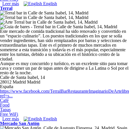
Leer más
sobre Lolina Vintage Café
English
Terral
Este mercado de comida tradicional ha sido renovado y convertido en
un “espacio culinario”. Los puestos tradicionales en los que se solía
vender ingredientes, han sido remplazados por barras y selecciones de
extraordinarias tapas. Este es el primero de muchos mercados en
someterse a esta transición y todavía es el más popular, especialmente
entre los turistas, debido a su ubicación en el histórico centro de la
ciudad.
Aunque es muy concurrido y turístico, es un excelente sitio para tomar
cava y comer un par de tapas antes de dirigirse a La Latina o Sol por el
resto de la noche.
Calle de Santa Isabel, 14
28012
Madrid
Madrid
España
https://www.facebook.com/TerralBarRestauranteImaginarioDeArtelibr
ref=s...
Café
Food
Tapas
Free WiFi
Leer más
sobre Terral
English
Mercado San Antón