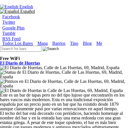
Ir al contenido principal
English
Español
Facebook
Twitter
Google Plus
Tumblr
RSS Feed
Menú principal
Todos Los Bares
Mapa
Barrios
Tipo
Blog
Me
Formulario de búsqueda
Free WiFi
El Diario de Huertas
Este es un bar de tapas pero no del tipo lujoso que encontraréis en los
bares vascos más modernos. Esta es una tradicional exposición
española por un precio justo en un bar que ha existido desde 1879
aunque claramente pasó por varias renovaciones en aquel tiempo.
El techo del bar está decorado con periódicos, haciendo homenaje al
nombre del bar y en la entrada hay una mesa redonda con una gran
estatua griega. A pesar de este toque opulento, el bar es más bien
simple con toques modernos y antiguos mezclados arbitrariamente.