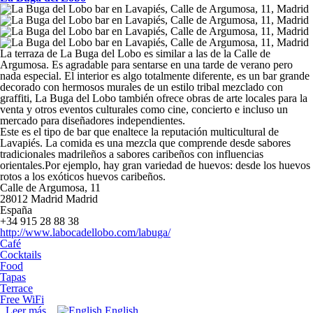
La terraza de La Buga del Lobo es similar a las de la Calle de
Argumosa. Es agradable para sentarse en una tarde de verano pero
nada especial. El interior es algo totalmente diferente, es un bar grande
decorado con hermosos murales de un estilo tribal mezclado con
graffiti, La Buga del Lobo también ofrece obras de arte locales para la
venta y otros eventos culturales como cine, concierto e incluso un
mercado para diseñadores independientes.
Este es el tipo de bar que enaltece la reputación multicultural de
Lavapiés. La comida es una mezcla que comprende desde sabores
tradicionales madrileños a sabores caribeños con influencias
orientales.Por ejemplo, hay gran variedad de huevos: desde los huevos
rotos a los exóticos huevos caribeños.
Calle de Argumosa, 11
28012
Madrid
Madrid
España
+34 915 28 88 38
http://www.labocadellobo.com/labuga/
Café
Cocktails
Food
Tapas
Terrace
Free WiFi
Leer más
sobre La Buga del Lobo
English