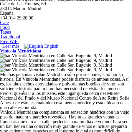
Calle de Las Huertas, 69
28014
Madrid
Madrid
España
+34 914 29 28 00
Café
Food
Tapas
Traditional
Free WiFi
Leer más
sobre El Diario de Huertas
English
Vinícola Mentridana
Muchas personas visitan Madrid no sólo por sus bares, sino por su
historia. En Vinícola Mentridana podéis disfrutar de ambas cosas. Así
es, los altos techos abovedados y polvorientas botellas de vino, son
suficiente historia para mí, no hay necesidad de visitar los museos.
Pero si queréis ir a los museos, este lugar queda cerca del Museo
Nacional del Prado y del Museo Nacional Centro de Arte Reina Sofía.
A pesar de esto, es cualquier cosa menos turístico y está ubicado en
una calle escondida.
Vinícola Mentridana complementa su sensación histórica con un viejo
piso de madera y paredes revestidas. Hay unas grandes ventanas
francesas que dan a la calle, perfectas para un día de verano. Para ser
un bar, tienen una colección muy grande de vinos e incluso preparan
vino caliente con especias en el invierno lo cual es muy difícil de