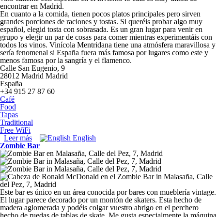
encontrar en Madrid.
En cuanto a la comida, tienen pocos platos principales pero sirven
grandes porciones de raciones y tostas. Si queréis probar algo muy
español, elegid tosta con sobrasada. Es un gran lugar para venir en
grupo y elegir un par de cosas para comer mientras experimentáis con
todos los vinos. Vinícola Mentridana tiene una atmósfera maravillosa y
sería fenomenal si España fuera más famosa por lugares como este y
menos famosa por la sangría y el flamenco.
Calle San Eugenio, 9
28012
Madrid
Madrid
España
+34 915 27 87 60
Café
Food
Tapas
Traditional
Free WiFi
Leer más
sobre Vinícola Mentridana
English
Zombie Bar
Este bar es único en un área conocida por bares con mueblería vintage.
El lugar parece decorado por un montón de skaters. Esta hecho de
madera aglomerada y podéis colgar vuestro abrigo en el perchero
hecho de ruedas de tablas de skate. Me gusta especialmente la máquina