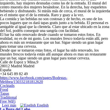
izquierdo, hay mujeres desnudas como las de la entrada. El mural del
centro muestra dos mujeres besándose. En la derecha, hay esqueletos
bebiendo y disfrutando. Si miráis más de cerca, el mural de la izquierda
es el mismo que el de la entrada. Raro y guay a la vez.
La comida y las bebidas no son costosas y de hecho, es uno de los
pocos lugares que os dará tapas gratis junto a tu bebida. El personal es
amigable al igual que la clientela. Claro que al estar ubicado en la zona
del Sol, podéis conseguir una sangría con facilidad.
El bar ha sido renovado desde cuando se tomaron estos fotos. En
realidad, no es de mi gusto. Los murales fresco todavía están allí, pero
ahora es más un restaurante que un bar. Sigue siendo un gran lugar
para tomar una cerveza.
Desde que se tomaron estas fotos, el lugar ha sido renovado, los
murales frescos todavía están allí aunque ahora es mas un restaurante
que un bar, sigue siendo un gran lugar para tomar cerveza.
Calle de Espoz y Mina,9
28012
Madrid
Madrid
España
+34 645 89 82 49
https://www.facebook.com/pages/Bodegas-
Melibea/150332181812620
Cocktails
Food
Tapas
Traditional
Free WiFi
Leer más
sobre Bodegas Melibea
English
La Buga del Lobo