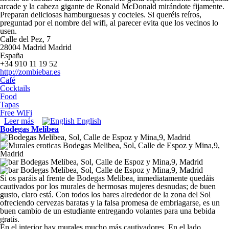
arcade y la cabeza gigante de Ronald McDonald mirándote fijamente.
Preparan deliciosas hamburguesas y cocteles. Si queréis reíros,
preguntad por el nombre del wifi, al parecer evita que los vecinos lo
usen.
Calle del Pez, 7
28004
Madrid
Madrid
España
+34 910 11 19 52
http://zombiebar.es
Café
Cocktails
Food
Tapas
Free WiFi
Leer más
sobre Zombie Bar
English
Bodegas Melibea
Si os paráis al frente de Bodegas Melibea, inmediatamente quedáis
cautivados por los murales de hermosas mujeres desnudas; de buen
gusto, claro está. Con todos los bares alrededor de la zona del Sol
ofreciendo cervezas baratas y la falsa promesa de embriagarse, es un
buen cambio de un estudiante entregando volantes para una bebida
gratis.
En el interior hay murales mucho más cautivadores. En el lado