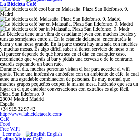
La Bicicleta Café
La Bicicleta tiene una vibra de estudiante joven con muchos locales y
turistas semejantes entre sí. En la estancia delantera, encontraréis la
barra y una mesa grande. En la parte trasera hay una sala con muebles
y muchas mesas. Es algo difícil saber si tienen servicio de mesa o no.
Al parecer depende de qué hora sea en el día; en cualquier caso,
recomiendo que vayáis al bar y pidáis una cerveza o de lo contrario,
estaréis esperando un buen rato.
Durante el día, muchas personas visitan el bar para acceder al wifi
gratis. Tiene una inofensiva atmósfera con un ambiente de cáfe, la cual
atrae una agradable combinación de personas. Es muy normal que
muchos grupos pequeños ocupen la misma mesa, haciendo que sea un
lugar en el que entablar conversaciones con extraños es algo fácil.
Plaza San Ildefonso, 9
28004
Madrid
Madrid
España
+34 915 32 97 42
http://www.labicicletacafe.com/
Café
Food
Free WiFi
Leer más
sobre La Bicicleta Café
English
Lolina Vintage Café